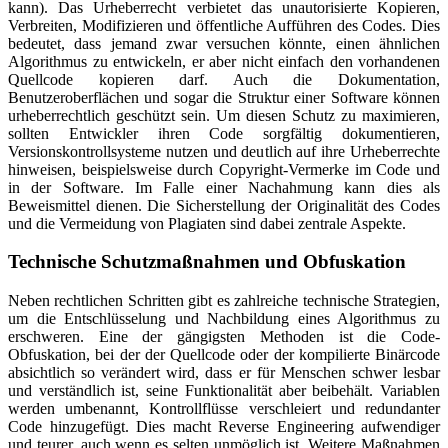
kann). Das Urheberrecht verbietet das unautorisierte Kopieren,
Verbreiten, Modifizieren und öffentliche Aufführen des Codes. Dies
bedeutet, dass jemand zwar versuchen könnte, einen ähnlichen
Algorithmus zu entwickeln, er aber nicht einfach den vorhandenen
Quellcode kopieren darf. Auch die Dokumentation,
Benutzeroberflächen und sogar die Struktur einer Software können
urheberrechtlich geschützt sein. Um diesen Schutz zu maximieren,
sollten Entwickler ihren Code sorgfältig dokumentieren,
Versionskontrollsysteme nutzen und deutlich auf ihre Urheberrechte
hinweisen, beispielsweise durch Copyright-Vermerke im Code und
in der Software. Im Falle einer Nachahmung kann dies als
Beweismittel dienen. Die Sicherstellung der Originalität des Codes
und die Vermeidung von Plagiaten sind dabei zentrale Aspekte.
Technische Schutzmaßnahmen und Obfuskation
Neben rechtlichen Schritten gibt es zahlreiche technische Strategien,
um die Entschlüsselung und Nachbildung eines Algorithmus zu
erschweren. Eine der gängigsten Methoden ist die Code-
Obfuskation, bei der der Quellcode oder der kompilierte Binärcode
absichtlich so verändert wird, dass er für Menschen schwer lesbar
und verständlich ist, seine Funktionalität aber beibehält. Variablen
werden umbenannt, Kontrollflüsse verschleiert und redundanter
Code hinzugefügt. Dies macht Reverse Engineering aufwendiger
und teurer, auch wenn es selten unmöglich ist. Weitere Maßnahmen