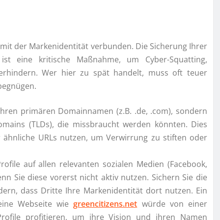
r mit der Markenidentität verbunden. Die Sicherung Ihrer
t ist eine kritische Maßnahme, um Cyber-Squatting,
verhindern. Wer hier zu spät handelt, muss oft teuer
 begnügen.
 Ihren primären Domainnamen (z.B. .de, .com), sondern
omains (TLDs), die missbraucht werden könnten. Dies
r ähnliche URLs nutzen, um Verwirrung zu stiften oder
Profile auf allen relevanten sozialen Medien (Facebook,
enn Sie diese vorerst nicht aktiv nutzen. Sichern Sie die
n, dass Dritte Ihre Markenidentität dort nutzen. Ein
t eine Webseite wie
greencitizens.net
würde von einer
 Profile profitieren, um ihre Vision und ihren Namen