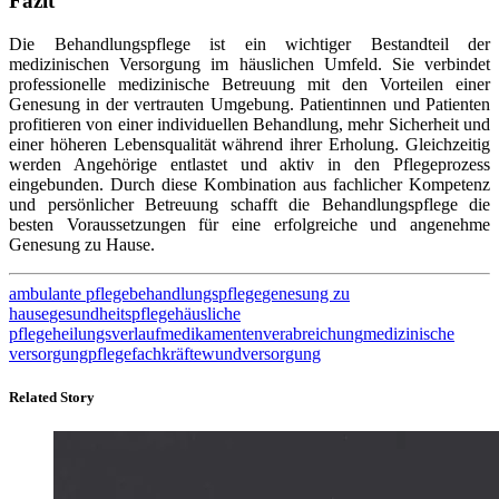
Fazit
Die Behandlungspflege ist ein wichtiger Bestandteil der
medizinischen Versorgung im häuslichen Umfeld. Sie verbindet
professionelle medizinische Betreuung mit den Vorteilen einer
Genesung in der vertrauten Umgebung. Patientinnen und Patienten
profitieren von einer individuellen Behandlung, mehr Sicherheit und
einer höheren Lebensqualität während ihrer Erholung. Gleichzeitig
werden Angehörige entlastet und aktiv in den Pflegeprozess
eingebunden. Durch diese Kombination aus fachlicher Kompetenz
und persönlicher Betreuung schafft die Behandlungspflege die
besten Voraussetzungen für eine erfolgreiche und angenehme
Genesung zu Hause.
ambulante pflege
behandlungspflege
genesung zu
hause
gesundheitspflege
häusliche
pflege
heilungsverlauf
medikamentenverabreichung
medizinische
versorgung
pflegefachkräfte
wundversorgung
Related Story