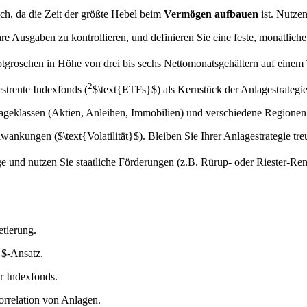
ch, da die Zeit der größte Hebel beim
Vermögen aufbauen
ist. Nutzen
hre Ausgaben zu kontrollieren, und definieren Sie eine feste, monatlich
tgroschen in Höhe von drei bis sechs Nettomonatsgehältern auf einem
2
streute Indexfonds (
$\text{ETFs}$
) als Kernstück der Anlagestrategi
ageklassen (Aktien, Anleihen, Immobilien) und verschiedene Regionen 
chwankungen (
$\text{Volatilität}$
). Bleiben Sie Ihrer Anlagestrategie tre
ge und nutzen Sie staatliche Förderungen (z.B. Rürup- oder Riester-Re
tierung.
}$
-Ansatz.
r Indexfonds.
orrelation von Anlagen.