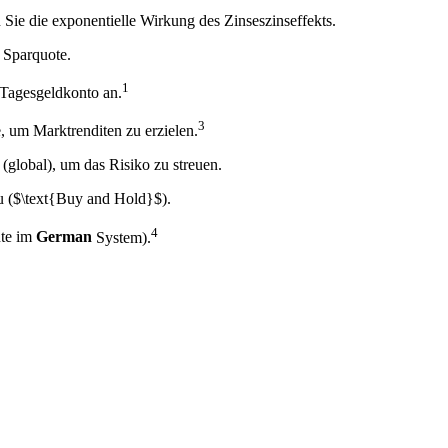
 Sie die exponentielle Wirkung des Zinseszinseffekts.
e Sparquote.
1
 Tagesgeldkonto an.
3
e, um Marktrenditen zu erzielen.
(global), um das Risiko zu streuen.
u (
$\text{Buy and Hold}$
).
4
nte im
German
System).