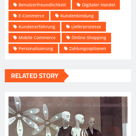
Benutzerfreundlichkeit
Digitaler Handel
E-Commerce
Kundenbindung
Kundenerfahrung
Lieferprozesse
Mobile Commerce
Online-Shopping
Personalisierung
Zahlungsoptionen
RELATED STORY