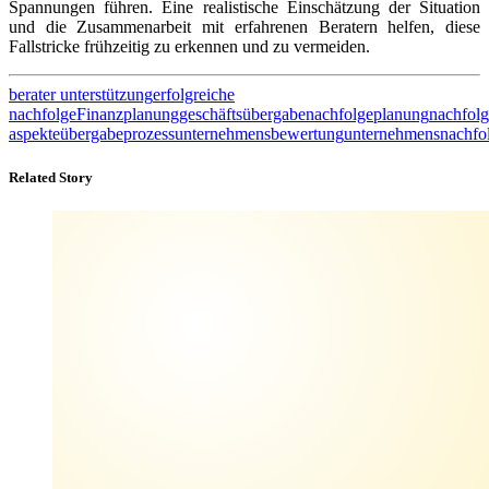
Spannungen führen. Eine realistische Einschätzung der Situation
und die Zusammenarbeit mit erfahrenen Beratern helfen, diese
Fallstricke frühzeitig zu erkennen und zu vermeiden.
berater unterstützung
erfolgreiche
nachfolge
Finanzplanung
geschäftsübergabe
nachfolgeplanung
nachfol
aspekte
übergabeprozess
unternehmensbewertung
unternehmensnachfo
Related Story