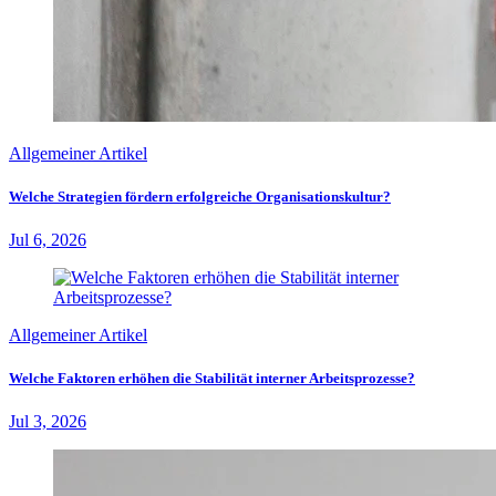
Allgemeiner Artikel
Welche Strategien fördern erfolgreiche Organisationskultur?
Jul 6, 2026
Allgemeiner Artikel
Welche Faktoren erhöhen die Stabilität interner Arbeitsprozesse?
Jul 3, 2026