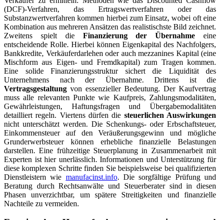
Verkäufer zu ermitteln. Methoden wie das Discounted Cashflow
(DCF)-Verfahren, das Ertragswertverfahren oder das
Substanzwertverfahren kommen hierbei zum Einsatz, wobei oft eine
Kombination aus mehreren Ansätzen das realistischste Bild zeichnet.
Zweitens spielt die
Finanzierung der Übernahme
eine
entscheidende Rolle. Hierbei können Eigenkapital des Nachfolgers,
Bankkredite, Verkäuferdarlehen oder auch mezzanines Kapital (eine
Mischform aus Eigen- und Fremdkapital) zum Tragen kommen.
Eine solide Finanzierungsstruktur sichert die Liquidität des
Unternehmens nach der Übernahme. Drittens ist die
Vertragsgestaltung
von essenzieller Bedeutung. Der Kaufvertrag
muss alle relevanten Punkte wie Kaufpreis, Zahlungsmodalitäten,
Gewährleistungen, Haftungsfragen und Übergabemodalitäten
detailliert regeln. Viertens dürfen die
steuerlichen Auswirkungen
nicht unterschätzt werden. Die Schenkungs- oder Erbschaftsteuer,
Einkommensteuer auf den Veräußerungsgewinn und mögliche
Grunderwerbsteuer können erhebliche finanzielle Belastungen
darstellen. Eine frühzeitige Steuerplanung in Zusammenarbeit mit
Experten ist hier unerlässlich. Informationen und Unterstützung für
diese komplexen Schritte finden Sie beispielsweise bei qualifizierten
Dienstleistern wie
manufacinst.info
. Die sorgfältige Prüfung und
Beratung durch Rechtsanwälte und Steuerberater sind in diesen
Phasen unverzichtbar, um spätere Streitigkeiten und finanzielle
Nachteile zu vermeiden.