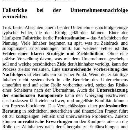
Fallstricke bei der Unternehmensnachfolge
vermeiden
Trotz bester Absichten lauern bei der Unternehmensnachfolge einige
typische Fehler, die den Erfolg gefährden können. Einer der
häufigsten Fallstricke ist die
Prokrastination
– das Aufschieben der
Planung. Viele Inhaber beginnen zu spät, was zu Zeitdruck und
suboptimalen Entscheidungen führt. Ein weiterer Fehler ist das
Fehlen einer klaren Strategie und Zieldefinition
. Ohne eine
präzise Vorstellung davon, was mit dem Unternehmen geschehen
soll und welche persönlichen Ziele der Altinhaber verfolgt, kann der
Prozess ziellos verlaufen. Eine
unzureichende Vorbereitung des
Nachfolgers
ist ebenfalls ein kritischer Punkt. Wenn der zukünftige
Inhaber nicht systematisch in alle Bereiche des Unternehmens
eingeführt und auf seine Rolle vorbereitet wird, steigt das Risiko
eines Scheiterns nach der Übernahme. Auch die
Unterschätzung
der emotionalen Komponente
kann den Übergang erschweren;
das Loslassen fällt vielen schwer, und ungelöste Konflikte können
den Prozess blockieren. Das Vernachlässigen einer
professionellen
Beratung
in rechtlichen, steuerlichen und finanziellen Fragen führt
oft zu kostspieligen Fehlern und unerwarteten Problemen. Zuletzt
können
unrealistische Erwartungen
an den Kaufpreis oder an die
Rolle des Altinhabers nach der Übergabe zu Enttäuschungen und