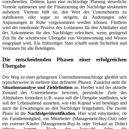
vorzubereiten. Drittens kann eine rechtzeitige Planung steuerliche
Vorteile optimieren und die Finanzierung der Nachfolge strukturiert
aufsetzen. Viertens hilft sie, den Wert des Unternehmens zu
stabilisieren oder sogar zu steigern, da Änderungen oder
Anpassungen in Ruhe vorgenommen werden können. Fünftens
wird der emotionale Prozess des Loslassens für den Altinhaber und
des Ankommens für den Nachfolger erleichtert, wenn genügend
Zeit für die schrittweise Übergabe von Verantwortung und Wissen
eingeplant wird. Ein frühzeitiger Start schafft somit Sicherheit und
Vertrauen für alle Beteiligten.
Die entscheidenden Phasen einer erfolgreichen
Übergabe
Der Weg zu einer gelungenen Unternehmensnachfolge gliedert sich
typischerweise in mehrere klar definierte Phasen. Zunächst steht die
Situationsanalyse und Zieldefinition
an. Hierbei wird der aktuelle
Zustand des Unternehmens bewertet, persönliche Ziele des
Altinhabers formuliert (z.B. wann soll die Übergabe stattfinden, wie
soll der Lebensabend aussehen, wie viel Kapital wird benötigt) und
auch die Erwartungen an den Nachfolger festgehalten. Die zweite
Phase ist die
Nachfolgeridentifikation
. Hier wird entschieden, ob
ein Familienmitglied, ein Mitarbeiter (Management-Buy-Out) oder
ein externer Käufer (Management-Buy-In oder Verkauf an Dritte)
infrage kommt. Nach der Auswahl folgt die