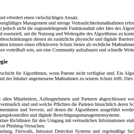
d erfordert einen vielschichtigen Ansatz.
e sorgfältiges Management und strenge Vertraulichkeitsmaßnahmen erfor
zt jedoch nicht die zugrundeliegende Funktionalität oder Idee des Algor
essenziell, um die Nutzung und Weitergabe des Algorithmus zu kontro
chränkungen dienen als zusätzliche physische und digitale Barriere
ation können einen effektiveren Schutz bieten als rechtliche Maßnahme
 vorteilhaft sein, um eine Community aufzubauen und schnelle Weitere
gie
tzschicht für Algorithmen, wenn Patente nicht verfügbar sind. Ein Alg
t und der Inhaber angemessene Maßnahmen zu seinem Schutz trifft. Dies
 allen Mitarbeitern, Auftragnehmern und Partnern abgeschlossen w
vertraulich sind und welche Pflichten die Parteien hinsichtlich deren S
tation und Servern, auf denen die Algorithmen ausgeführt werden, so
gangskontrollen und digitale Berechtigungsmanagementsysteme.
re Richtlinien für den Umgang mit vertraulichen Informationen etabl
on Phishing-Versuchen.
elung, Firewalls, Intrusion Detection Systems und regelmäßige Sich