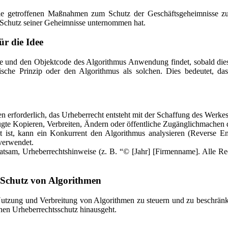
lle getroffenen Maßnahmen zum Schutz der Geschäftsgeheimnisse zu
Schutz seiner Geheimnisse unternommen hat.
ür die Idee
de und den Objektcode des Algorithmus Anwendung findet, sobald dies
tische Prinzip oder den Algorithmus als solchen. Dies bedeutet, d
n erforderlich, das Urheberrecht entsteht mit der Schaffung des Werkes
gte Kopieren, Verbreiten, Ändern oder öffentliche Zugänglichmachen d
ist, kann ein Konkurrent den Algorithmus analysieren (Reverse Eng
 verwendet.
ratsam, Urheberrechtshinweise (z. B. “© [Jahr] [Firmenname]. Alle R
 Schutz von Algorithmen
 Nutzung und Verbreitung von Algorithmen zu steuern und zu beschrän
inen Urheberrechtsschutz hinausgeht.