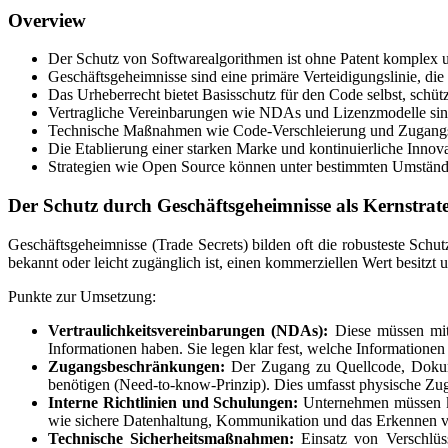
Overview
Der Schutz von Softwarealgorithmen ist ohne Patent komplex un
Geschäftsgeheimnisse sind eine primäre Verteidigungslinie, di
Das Urheberrecht bietet Basisschutz für den Code selbst, schüt
Vertragliche Vereinbarungen wie NDAs und Lizenzmodelle sind 
Technische Maßnahmen wie Code-Verschleierung und Zugangsbes
Die Etablierung einer starken Marke und kontinuierliche Innov
Strategien wie Open Source können unter bestimmten Umständen
Der Schutz durch Geschäftsgeheimnisse als Kernstrate
Geschäftsgeheimnisse (Trade Secrets) bilden oft die robusteste Schu
bekannt oder leicht zugänglich ist, einen kommerziellen Wert besitz
Punkte zur Umsetzung:
Vertraulichkeitsvereinbarungen (NDAs):
Diese müssen mit
Informationen haben. Sie legen klar fest, welche Informationen 
Zugangsbeschränkungen:
Der Zugang zu Quellcode, Dokumen
benötigen (Need-to-know-Prinzip). Dies umfasst physische Zu
Interne Richtlinien und Schulungen:
Unternehmen müssen kla
wie sichere Datenhaltung, Kommunikation und das Erkennen v
Technische Sicherheitsmaßnahmen:
Einsatz von Verschlüss