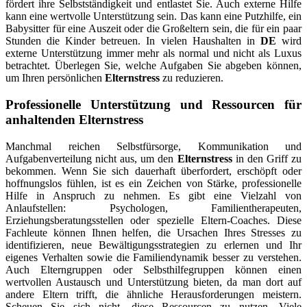
fördert ihre Selbstständigkeit und entlastet Sie. Auch externe Hilfe
kann eine wertvolle Unterstützung sein. Das kann eine Putzhilfe, ein
Babysitter für eine Auszeit oder die Großeltern sein, die für ein paar
Stunden die Kinder betreuen. In vielen Haushalten in
DE
wird
externe Unterstützung immer mehr als normal und nicht als Luxus
betrachtet. Überlegen Sie, welche Aufgaben Sie abgeben können,
um Ihren persönlichen
Elternstress
zu reduzieren.
Professionelle Unterstützung und Ressourcen für
anhaltenden
Elternstress
Manchmal reichen Selbstfürsorge, Kommunikation und
Aufgabenverteilung nicht aus, um den
Elternstress
in den Griff zu
bekommen. Wenn Sie sich dauerhaft überfordert, erschöpft oder
hoffnungslos fühlen, ist es ein Zeichen von Stärke, professionelle
Hilfe in Anspruch zu nehmen. Es gibt eine Vielzahl von
Anlaufstellen: Psychologen, Familientherapeuten,
Erziehungsberatungsstellen oder spezielle Eltern-Coaches. Diese
Fachleute können Ihnen helfen, die Ursachen Ihres Stresses zu
identifizieren, neue Bewältigungsstrategien zu erlernen und Ihr
eigenes Verhalten sowie die Familiendynamik besser zu verstehen.
Auch Elterngruppen oder Selbsthilfegruppen können einen
wertvollen Austausch und Unterstützung bieten, da man dort auf
andere Eltern trifft, die ähnliche Herausforderungen meistern.
Scheuen Sie sich nicht, diese Ressourcen zu nutzen. Viele