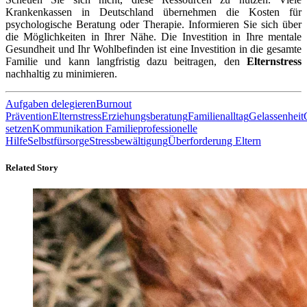
Krankenkassen in Deutschland übernehmen die Kosten für
psychologische Beratung oder Therapie. Informieren Sie sich über
die Möglichkeiten in Ihrer Nähe. Die Investition in Ihre mentale
Gesundheit und Ihr Wohlbefinden ist eine Investition in die gesamte
Familie und kann langfristig dazu beitragen, den
Elternstress
nachhaltig zu minimieren.
Aufgaben delegieren
Burnout
Prävention
Elternstress
Erziehungsberatung
Familienalltag
Gelassenheit
setzen
Kommunikation Familie
professionelle
Hilfe
Selbstfürsorge
Stressbewältigung
Überforderung Eltern
Related Story