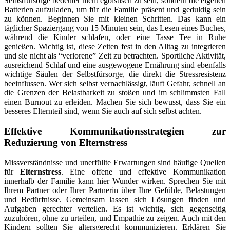
Selbstfürsorge bedeutet nicht egoistisch zu sein, sondern die eigenen
Batterien aufzuladen, um für die Familie präsent und geduldig sein
zu können. Beginnen Sie mit kleinen Schritten. Das kann ein
täglicher Spaziergang von 15 Minuten sein, das Lesen eines Buches,
während die Kinder schlafen, oder eine Tasse Tee in Ruhe
genießen. Wichtig ist, diese Zeiten fest in den Alltag zu integrieren
und sie nicht als “verlorene” Zeit zu betrachten. Sportliche Aktivität,
ausreichend Schlaf und eine ausgewogene Ernährung sind ebenfalls
wichtige Säulen der Selbstfürsorge, die direkt die Stressresistenz
beeinflussen. Wer sich selbst vernachlässigt, läuft Gefahr, schnell an
die Grenzen der Belastbarkeit zu stoßen und im schlimmsten Fall
einen Burnout zu erleiden. Machen Sie sich bewusst, dass Sie ein
besseres Elternteil sind, wenn Sie auch auf sich selbst achten.
Effektive Kommunikationsstrategien zur
Reduzierung von
Elternstress
Missverständnisse und unerfüllte Erwartungen sind häufige Quellen
für
Elternstress
. Eine offene und effektive Kommunikation
innerhalb der Familie kann hier Wunder wirken. Sprechen Sie mit
Ihrem Partner oder Ihrer Partnerin über Ihre Gefühle, Belastungen
und Bedürfnisse. Gemeinsam lassen sich Lösungen finden und
Aufgaben gerechter verteilen. Es ist wichtig, sich gegenseitig
zuzuhören, ohne zu urteilen, und Empathie zu zeigen. Auch mit den
Kindern sollten Sie altersgerecht kommunizieren. Erklären Sie