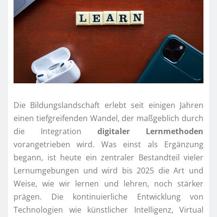
Die Bildungslandschaft erlebt seit einigen Jahren
einen tiefgreifenden Wandel, der maßgeblich durch
die Integration
digitaler Lernmethoden
vorangetrieben wird. Was einst als Ergänzung
begann, ist heute ein zentraler Bestandteil vieler
Lernumgebungen und wird bis 2025 die Art und
Weise, wie wir lernen und lehren, noch stärker
prägen. Die kontinuierliche Entwicklung von
Technologien wie künstlicher Intelligenz, Virtual