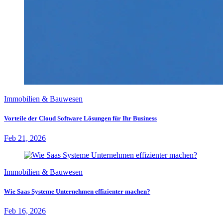
Immobilien & Bauwesen
Vorteile der Cloud Software Lösungen für Ihr Business
Feb 21, 2026
Immobilien & Bauwesen
Wie Saas Systeme Unternehmen effizienter machen?
Feb 16, 2026