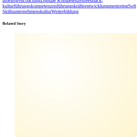
arbeitswelt
coaching
Digitale Kompetenzen
feedback-
kultur
führungskompetenzen
führungskräfteentwicklung
mentoring
Soft
Skills
unternehmenskultur
Weiterbildung
Related Story