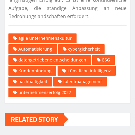
langfristigen Erfolg auf. Es ist eine kontinuierliche
Aufgabe, die ständige Anpassung an neue
Bedrohungslandschaften erfordert.
agile unternehmenskultur
Automatisierung
cybergicherheit
datengetriebene entscheidungen
ESG
Kundenbindung
künstliche intelligenz
nachhaltigkeit
talentmanagement
unternehmenserfolg 2027
RELATED STORY