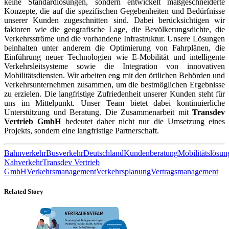
keine Standardlösungen, sondern entwickelt maßgeschneiderte
Konzepte, die auf die spezifischen Gegebenheiten und Bedürfnisse
unserer Kunden zugeschnitten sind. Dabei berücksichtigen wir
faktoren wie die geografische Lage, die Bevölkerungsdichte, die
Verkehrsströme und die vorhandene Infrastruktur. Unsere Lösungen
beinhalten unter anderem die Optimierung von Fahrplänen, die
Einführung neuer Technologien wie E-Mobilität und intelligente
Verkehrsleitsysteme sowie die Integration von innovativen
Mobilitätsdiensten. Wir arbeiten eng mit den örtlichen Behörden und
Verkehrsunternehmen zusammen, um die bestmöglichen Ergebnisse
zu erzielen. Die langfristige Zufriedenheit unserer Kunden steht für
uns im Mittelpunkt. Unser Team bietet dabei kontinuierliche
Unterstützung und Beratung. Die Zusammenarbeit mit
Transdev
Vertrieb GmbH
bedeutet daher nicht nur die Umsetzung eines
Projekts, sondern eine langfristige Partnerschaft.
Bahnverkehr
Busverkehr
Deutschland
Kundenberatung
Mobilitätslösun
Nahverkehr
Transdev Vertrieb
GmbH
Verkehrsmanagement
Verkehrsplanung
Vertragsmanagement
Related Story