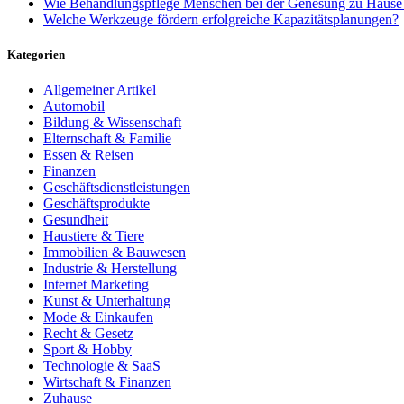
Wie Behandlungspflege Menschen bei der Genesung zu Hause u
Welche Werkzeuge fördern erfolgreiche Kapazitätsplanungen?
Kategorien
Allgemeiner Artikel
Automobil
Bildung & Wissenschaft
Elternschaft & Familie
Essen & Reisen
Finanzen
Geschäftsdienstleistungen
Geschäftsprodukte
Gesundheit
Haustiere & Tiere
Immobilien & Bauwesen
Industrie & Herstellung
Internet Marketing
Kunst & Unterhaltung
Mode & Einkaufen
Recht & Gesetz
Sport & Hobby
Technologie & SaaS
Wirtschaft & Finanzen
Zuhause