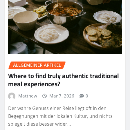
ALLGEMEINER ARTIKEL
Where to find truly authentic traditional
meal experiences?
Matthew
Mar 7, 2026
0
Der wahre Genuss einer Reise liegt oft in den
Begegnungen mit der lokalen Kultur, und nichts
spiegelt diese besser wider…