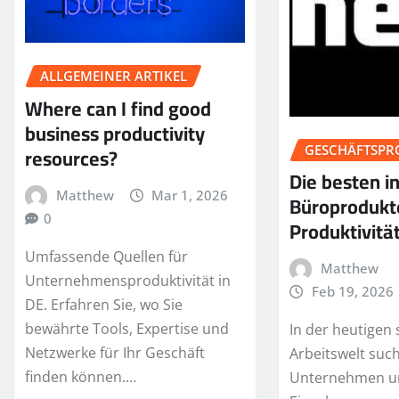
ALLGEMEINER ARTIKEL
Where can I find good
business productivity
resources?
GESCHÄFTSPR
Die besten i
Matthew
Mar 1, 2026
Büroprodukt
0
Produktivitä
Umfassende Quellen für
Matthew
Unternehmensproduktivität in
Feb 19, 2026
DE. Erfahren Sie, wo Sie
bewährte Tools, Expertise und
In der heutigen 
Netzwerke für Ihr Geschäft
Arbeitswelt suc
finden können.…
Unternehmen u