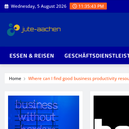
Skip
Wednesday, 5 August 2026
11:35:44 PM
to
content
ESSEN & REISEN
GESCHÄFTSDIENSTLEIS
Home
Where can I find good business productivity reso