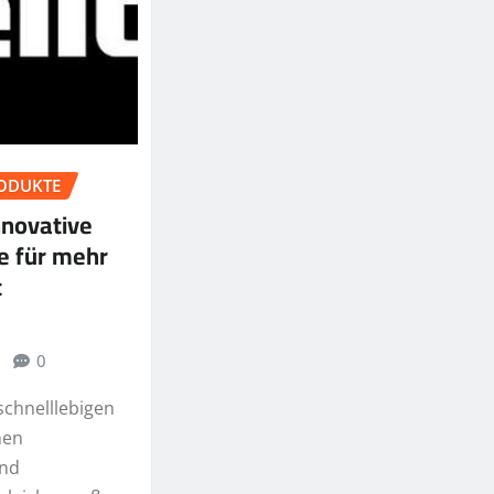
ODUKTE
nnovative
e für mehr
t
0
schnelllebigen
hen
nd