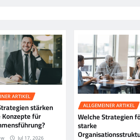
INER ARTIKEL
trategien stärken
ALLGEMEINER ARTIKEL
 Konzepte für
Welche Strategien f
hmensführung?
starke
Organisationsstrukt
ew
Jul 17, 2026