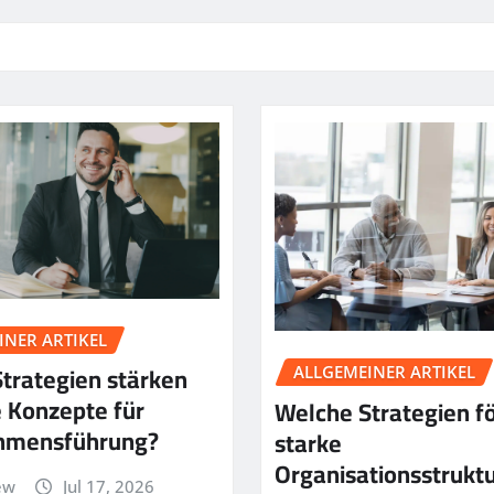
INER ARTIKEL
trategien stärken
ALLGEMEINER ARTIKEL
 Konzepte für
Welche Strategien f
hmensführung?
starke
Organisationsstrukt
ew
Jul 17, 2026