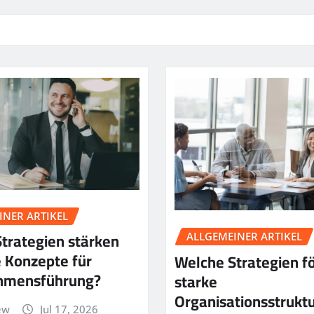
INER ARTIKEL
trategien stärken
ALLGEMEINER ARTIKEL
 Konzepte für
Welche Strategien f
hmensführung?
starke
Organisationsstrukt
ew
Jul 17, 2026