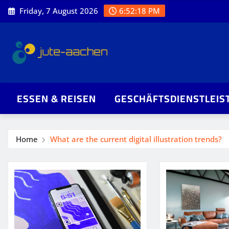
Skip
Friday, 7 August 2026
6:52:19 PM
to
content
ESSEN & REISEN
GESCHÄFTSDIENSTLEIS
Home
What are the current digital illustration trends?