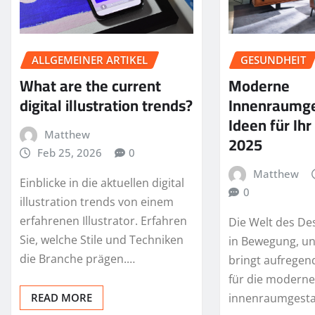
GESUNDHEIT
ALLGEMEINER ARTIKEL
Moderne
What are the current
Innenraumge
digital illustration trends?
Ideen für Ih
Matthew
2025
Feb 25, 2026
0
Matthew
Einblicke in die aktuellen digital
0
illustration trends von einem
erfahrenen Illustrator. Erfahren
Die Welt des Des
Sie, welche Stile und Techniken
in Bewegung, un
die Branche prägen.…
bringt aufregen
für die modern
innenraumgesta
READ MORE