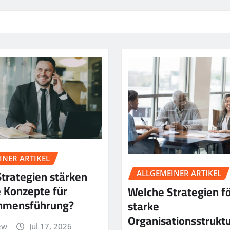
INER ARTIKEL
trategien stärken
ALLGEMEINER ARTIKEL
 Konzepte für
Welche Strategien f
hmensführung?
starke
Organisationsstrukt
ew
Jul 17, 2026