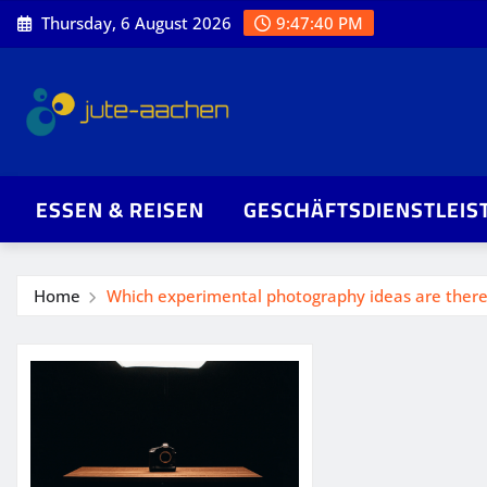
Skip
Thursday, 6 August 2026
9:47:40 PM
to
content
ESSEN & REISEN
GESCHÄFTSDIENSTLEIS
Home
Which experimental photography ideas are ther