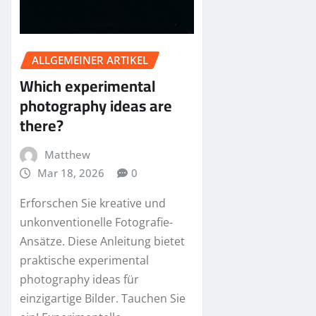
ALLGEMEINER ARTIKEL
Which experimental
photography ideas are
there?
Matthew
Mar 18, 2026
0
Erforschen Sie kreative und
unkonventionelle Fotografie-
Ansätze. Diese Anleitung bietet
praktische experimental
photography ideas für
einzigartige Bilder. Tauchen Sie