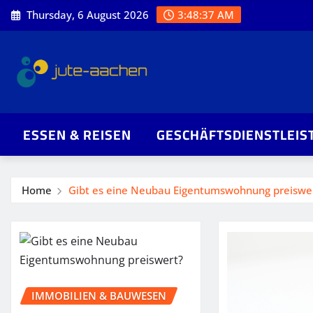
Skip
Thursday, 6 August 2026
3:48:38 AM
to
content
ESSEN & REISEN
GESCHÄFTSDIENSTLEIS
Home
Gibt es eine Neubau Eigentumswohnung preiswe
IMMOBILIEN & BAUWESEN