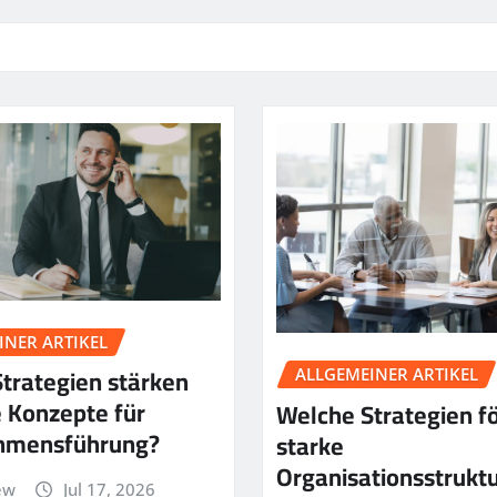
INER ARTIKEL
trategien stärken
ALLGEMEINER ARTIKEL
 Konzepte für
Welche Strategien f
hmensführung?
starke
Organisationsstrukt
ew
Jul 17, 2026