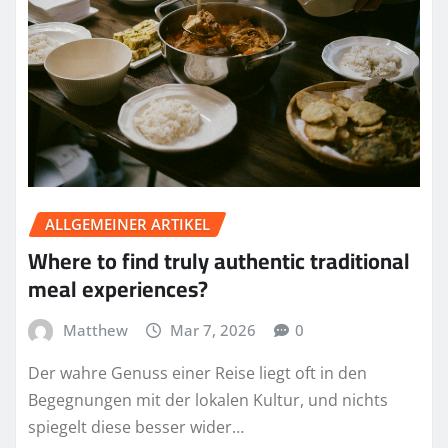
ALLGEMEINER ARTIKEL
Where to find truly authentic traditional
meal experiences?
Matthew
Mar 7, 2026
0
Der wahre Genuss einer Reise liegt oft in den
Begegnungen mit der lokalen Kultur, und nichts
spiegelt diese besser wider…