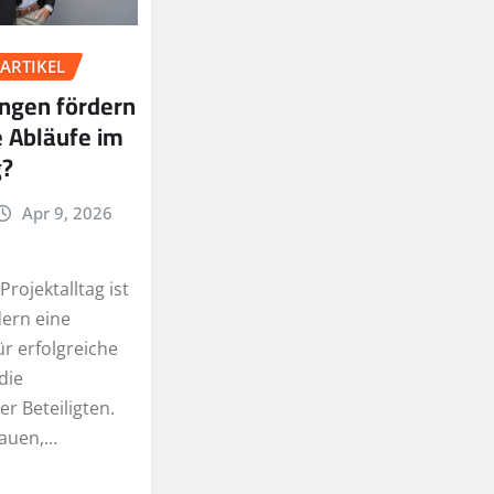
ARTIKEL
ngen fördern
 Abläufe im
g?
Apr 9, 2026
rojektalltag ist
dern eine
r erfolgreiche
die
er Beteiligten.
rauen,…