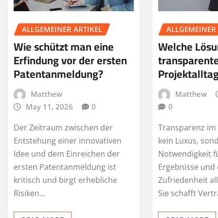
ALLGEMEINER ARTIKEL
ALLGEMEINER 
Wie schützt man eine
Welche Lösu
Erfindung vor der ersten
transparente
Patentanmeldung?
Projektallta
Matthew
Matthew
May 11, 2026
0
0
Der Zeitraum zwischen der
Transparenz im P
Entstehung einer innovativen
kein Luxus, son
Idee und dem Einreichen der
Notwendigkeit fü
ersten Patentanmeldung ist
Ergebnisse und 
kritisch und birgt erhebliche
Zufriedenheit all
Risiken…
Sie schafft Vert