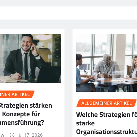
INER ARTIKEL
trategien stärken
ALLGEMEINER ARTIKEL
 Konzepte für
Welche Strategien f
hmensführung?
starke
Organisationsstrukt
ew
Jul 17, 2026