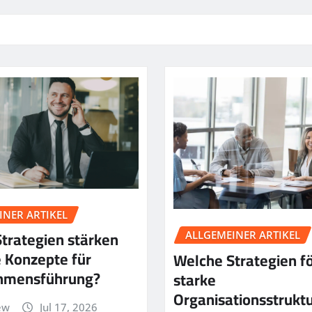
INER ARTIKEL
trategien stärken
ALLGEMEINER ARTIKEL
 Konzepte für
Welche Strategien f
hmensführung?
starke
Organisationsstrukt
ew
Jul 17, 2026