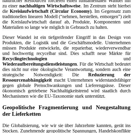
natürlicher Ressourcen forcieren einen fundamentalen Wandel hin
zu einer
nachhaltigen Wirtschaftsweise
. Im Zentrum steht hierbei
die
Kreislaufwirtschaft (Circular Economy)
. Im Gegensatz zum
traditionellen linearen Modell (“nehmen, herstellen, entsorgen”) zielt
die Kreislaufwirtschaft darauf ab, Produkte, Komponenten und
Materialien so lange wie möglich in Gebrauch zu halten.
Dieser Wandel ist ein tiefgreifender Eingriff in das Design von
Produkten, die Logistik und die Geschäftsmodelle. Unternehmen
müssen Produkte entwickeln, die reparierbar, wiederverwendbar
und hochwertig recycelbar sind. Dies schafft neue Märkte für
Recyclingtechnologien
und
Wiederaufbereitungsdienstleistungen
. Für die Wirtschaft bedeutet
dies nicht nur eine ökologische Verantwortung, sondern auch eine
strategische Notwendigkeit: Die
Reduzierung der
Ressourcenabhängigkeit
macht Unternehmen widerstandsfähiger
gegen globale Preisschwankungen und Lieferengpässe. Dieser
ökonomisch getriebene Nachhaltigkeitstrend wird staatlich durch
Mechanismen wie die EU-Taxonomie stark unterstützt.
Geopolitische Fragmentierung und Neugestaltung
der Lieferketten
Die Globalisierung, wie wir sie über Jahrzehnte kannten, gerät ins
Stocken. Zunehmende geopolitische Spannungen, Handelskonflikte